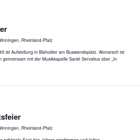
er
Winningen, Rheinland-Pfalz
5 ist Aufstellung in Bisholder am Buswendeplatz. Abmarsch ist
in gemeinsam mit der Musikkapelle Sankt Servatius über „In
sfeier
Winningen, Rheinland-Pfalz
s schönste Fest des Jahres einstimmen und laden