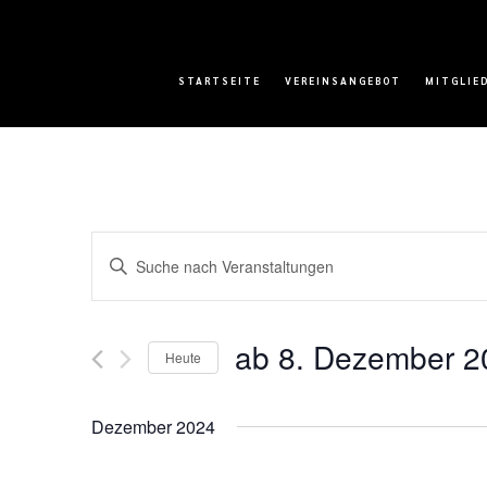
STARTSEITE
VEREINSANGEBOT
MITGLIE
Veranstaltungen
Bitte
Suche
Schlüsselwort
und
eingeben.
Ansichten,
Suche
ab 8. Dezember 2
Navigation
nach
Heute
Veranstaltungen
Datum
Schlüsselwort.
wählen.
Dezember 2024