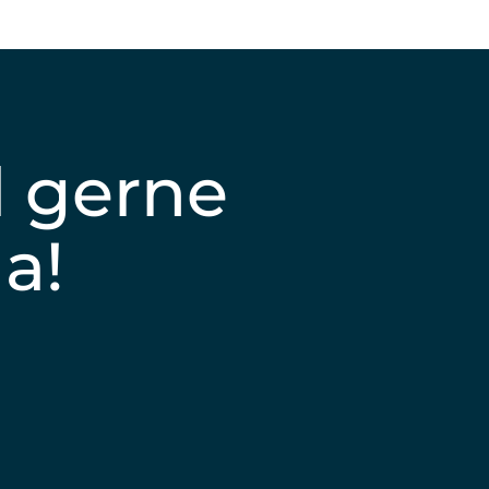
d gerne
da!