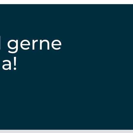
d gerne
da!