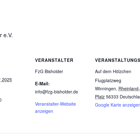
r e.V.
VERANSTALTER
VERANSTALTUNG
FzG Bisholder
Auf dem Hölzchen
r 2025
Flugplatzweg
E-Mail:
Winningen
,
Rheinland-
info@fzg-bisholder.de
Pfalz
56333
Deutschla
0
Veranstalter-Website
Google Karte anzeige
anzeigen