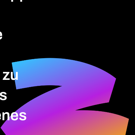
e
 zu
as
enes