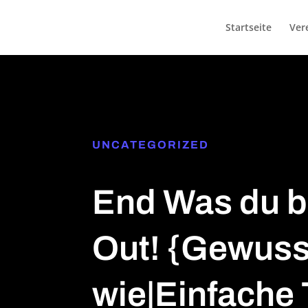
Startseite
Ver
UNCATEGORIZED
End Was du bi
Out! {Gewuss
wie|Einfache