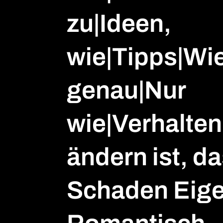
zu|Ideen,
wie|Tipps|Wi
genau|Nur
wie|Verhalten
ändern ist, d
Schaden Eig