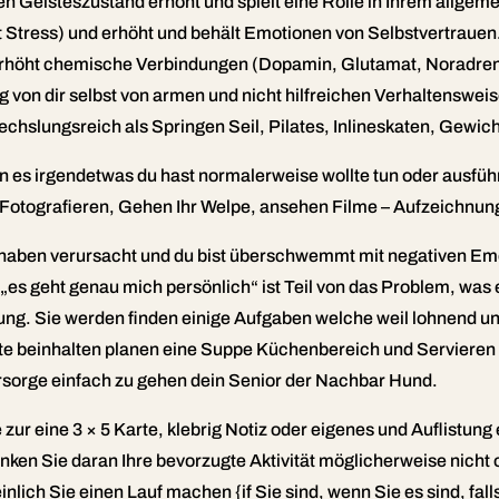
 Geisteszustand erhöht und spielt eine Rolle in Ihrem allgem
t Stress) und erhöht und behält Emotionen von Selbstvertrauen
 erhöht chemische Verbindungen (Dopamin, Glutamat, Noradrena
g von dir selbst von armen und nicht hilfreichen Verhaltensweis
chslungsreich als Springen Seil, Pilates, Inlineskaten, Gewi
n es irgendetwas du hast normalerweise wollte tun oder ausführe
 Fotografieren, Gehen Ihr Welpe, ansehen Filme – Aufzeichnung
haben verursacht und du bist überschwemmt mit negativen Emot
„es geht genau mich persönlich“ ist Teil von das Problem, was
ung. Sie werden finden einige Aufgaben welche weil lohnend und 
nte beinhalten planen eine Suppe Küchenbereich und Serviere
ersorge einfach zu gehen dein Senior der Nachbar Hund.
zur eine 3 × 5 Karte, klebrig Notiz oder eigenes und Auflistung
nken Sie daran Ihre bevorzugte Aktivität möglicherweise nicht o
lich Sie einen Lauf machen {if Sie sind, wenn Sie es sind, fall