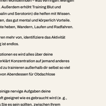
einen Wohlbefinden – was verringert Mengen
. Außerdem erhöht Training Blut und
lin und Serotonin) die helfen mit Wissen.
en, das gut mental und körperlich Vorteile.
chte heben, Wandern, Laufen und Radfahren.
n mehr von, identifiziere das Aktivität
 ist endlos.
ionen es wird alles über deine
 erklärt Konzentration auf jemand anderes
zu trainieren außerhalb dir selbst so viel
n von Abendessen für Obdachlose
 einige nervige Aufgaben deine
ft geeignet wie es gebraucht wird (e .g.,
s Sie es sein sollten, zwischen Ihrem