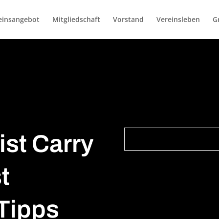
einsangebot
Mitgliedschaft
Vorstand
Vereinsleben
Gr
st Carry
t
 Tipps