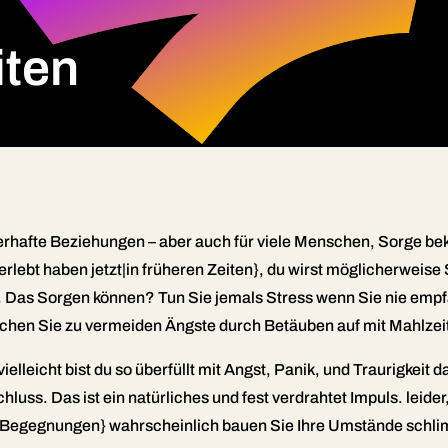
iten
erhafte Beziehungen – aber auch für viele Menschen, Sorge beko
erlebt haben jetzt|in früheren Zeiten}, du wirst möglicherweise
. Das Sorgen können? Tun Sie jemals Stress wenn Sie nie empfa
suchen Sie zu vermeiden Ängste durch Betäuben auf mit Mahlze
elleicht bist du so überfüllt mit Angst, Panik, und Traurigkeit
ss. Das ist ein natürliches und fest verdrahtet Impuls. leide
egegnungen} wahrscheinlich bauen Sie Ihre Umstände schlimme