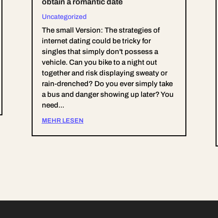
obtain a romantic date
Uncategorized
The small Version: The strategies of
internet dating could be tricky for
singles that simply don't possess a
vehicle. Can you bike to a night out
together and risk displaying sweaty or
rain-drenched? Do you ever simply take
a bus and danger showing up later? You
need...
MEHR LESEN