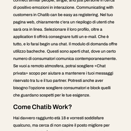
connect similar people, single, and just persone in cerca
di positivo emozioni in interazione. Communicating with
customers in Chatib can be easy as registering. Nel tuo
pagina web, chiaramente c’era un riepilogo di utenti che
sarà ora in linea. Selezionare il loro profilo, oltre a
application ti offrirà consegnare tutti un e-mail. Che è
tutto, e lo farai begin una chat. Il modulo di domanda offre
utilizzo bacheche. Questi sono aperti chat, dove un certo
numero di consumatori comunica contemporaneamente.
Se vuoi a remoto atmosfera, potrai scegliere «Chat
privata» scopo per aiutare a mantenere i tuoi messaggi
riservato tra tu e il tuo partner. Potresti anche aver
bisogno l’opzione scegliere consumatori e block quelli
che guardano sospetti per le tue esigenze.
Come Chatib Work?
Hai davvero raggiunto età 18 e vorresti soddisfare
qualcuno, ma cerca di non capire il posto migliore per